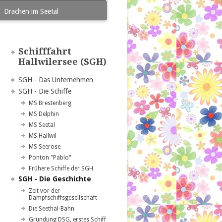
Drachen im Seetal
Navigation
Schifffahrt
überspringen
Hallwilersee (SGH)
Navigation
SGH - Das Unternehmen
überspringen
SGH - Die Schiffe
MS Brestenberg
MS Delphin
MS Seetal
MS Hallwil
MS Seerose
Ponton "Pablo"
Frühere Schiffe der SGH
SGH - Die Geschichte
Zeit vor der
Dampfschiffsgesellschaft
Die Seethal-Bahn
Gründung DSG, erstes Schiff