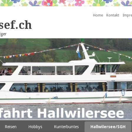
Home
Kontakt
Impre
sef.ch
iger
Reisen
Hobbys
Kunterbuntes
Hallwilersee/SGH