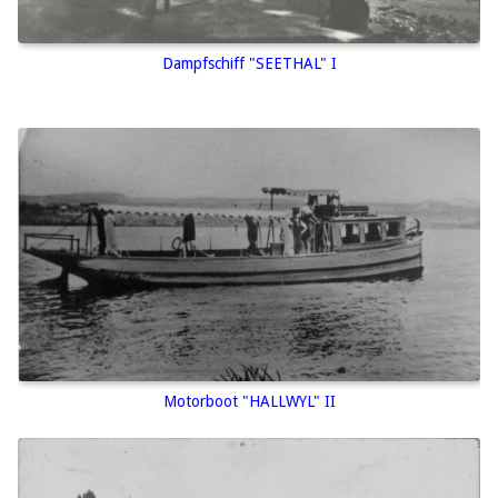
Dampfschiff "SEETHAL" I
Motorboot "HALLWYL" II