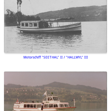
Motorschiff "SEETHAL" II / "HALLWYL" III