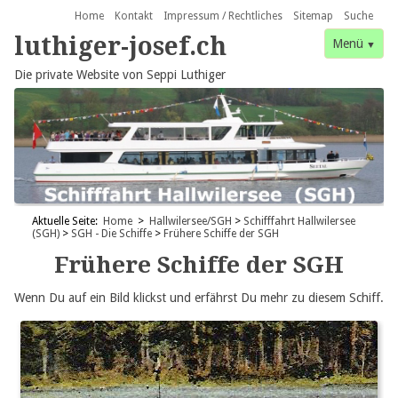
Navigation
Home
Kontakt
Impressum / Rechtliches
Sitemap
Suche
überspringen
luthiger-josef.ch
Menü
Die private Website von Seppi Luthiger
Navigation
Navigation
Home
Seetal und Hallwilersee
Aktuelle Seite:
Home
>
Hallwilersee/SGH
>
Schifffahrt Hallwilersee
überspringen
überspringen
(SGH)
>
SGH - Die Schiffe
>
Frühere Schiffe der SGH
Familie/Freunde
Seetal
Frühere Schiffe der SGH
Reisen
Hallwilersee
Wenn Du auf ein Bild klickst und erfährst Du mehr zu diesem Schiff.
Schifffahrt Hallwilersee (SGH)
Myanmar (Burma)
Von Schwerin nach Berlin
SGH - Das Unternehmen
Namibia
SGH - Die Schiffe
Hobbys
SGH - Die Geschichte